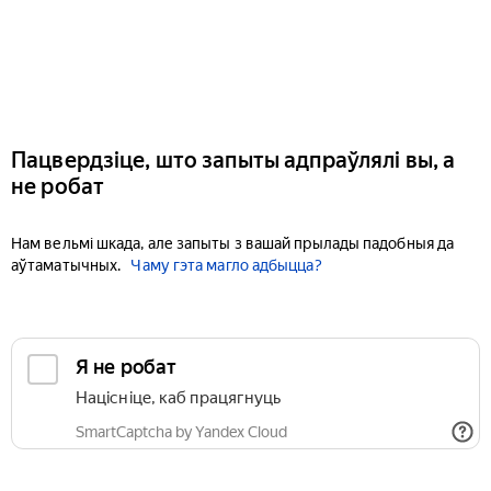
Пацвердзіце, што запыты адпраўлялі вы, а
не робат
Нам вельмі шкада, але запыты з вашай прылады падобныя да
аўтаматычных.
Чаму гэта магло адбыцца?
Я не робат
Націсніце, каб працягнуць
SmartCaptcha by Yandex Cloud