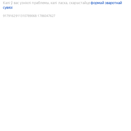
Калі ў вас узніклі праблемы, калі ласка, скарыстайце
формай зваротнай
сувязі
9179162911310789068
:
1786047627