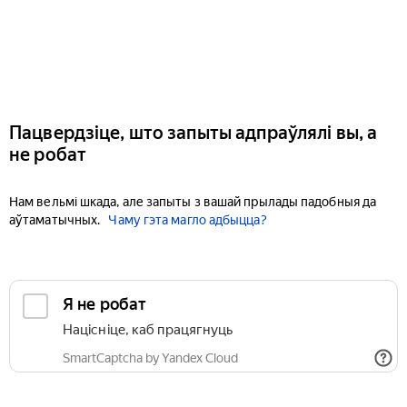
Пацвердзіце, што запыты адпраўлялі вы, а
не робат
Нам вельмі шкада, але запыты з вашай прылады падобныя да
аўтаматычных.
Чаму гэта магло адбыцца?
Я не робат
Націсніце, каб працягнуць
SmartCaptcha by Yandex Cloud