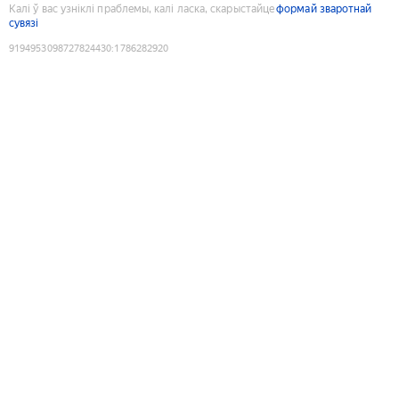
Калі ў вас узніклі праблемы, калі ласка, скарыстайце
формай зваротнай
сувязі
9194953098727824430
:
1786282920