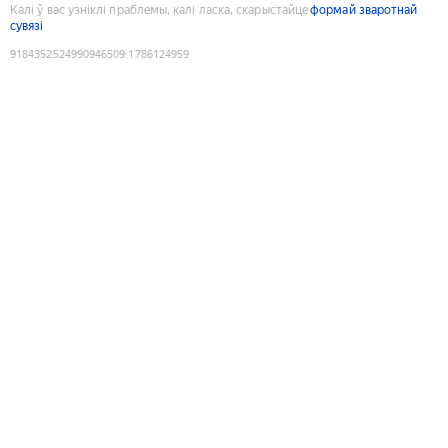
Калі ў вас узніклі праблемы, калі ласка, скарыстайце
формай зваротнай
сувязі
9184352524990946509
:
1786124959