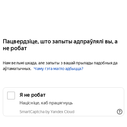
Пацвердзіце, што запыты адпраўлялі вы, а
не робат
Нам вельмі шкада, але запыты з вашай прылады падобныя да
аўтаматычных.
Чаму гэта магло адбыцца?
Я не робат
Націсніце, каб працягнуць
SmartCaptcha by Yandex Cloud