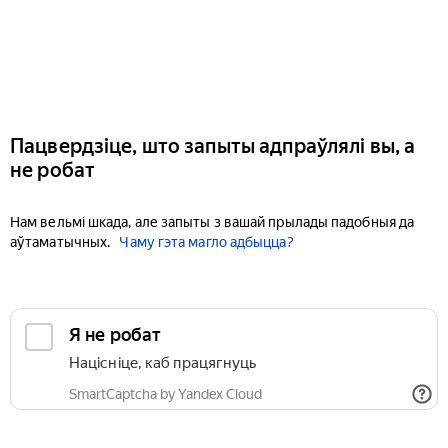
Пацвердзіце, што запыты адпраўлялі вы, а
не робат
Нам вельмі шкада, але запыты з вашай прылады падобныя да
аўтаматычных.
Чаму гэта магло адбыцца?
Я не робат
Націсніце, каб працягнуць
SmartCaptcha by Yandex Cloud