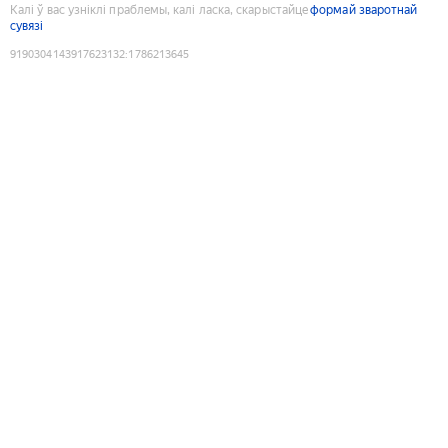
Калі ў вас узніклі праблемы, калі ласка, скарыстайце
формай зваротнай
сувязі
9190304143917623132
:
1786213645