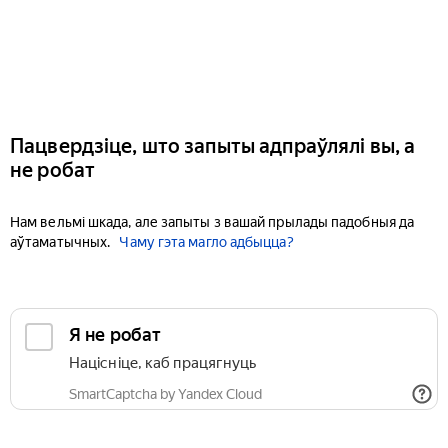
Пацвердзіце, што запыты адпраўлялі вы, а
не робат
Нам вельмі шкада, але запыты з вашай прылады падобныя да
аўтаматычных.
Чаму гэта магло адбыцца?
Я не робат
Націсніце, каб працягнуць
SmartCaptcha by Yandex Cloud