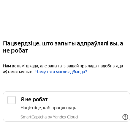
Пацвердзіце, што запыты адпраўлялі вы, а
не робат
Нам вельмі шкада, але запыты з вашай прылады падобныя да
аўтаматычных.
Чаму гэта магло адбыцца?
Я не робат
Націсніце, каб працягнуць
SmartCaptcha by Yandex Cloud