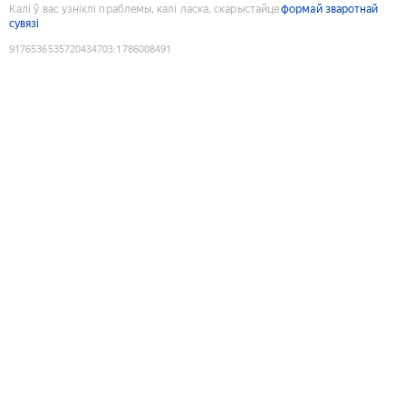
Калі ў вас узніклі праблемы, калі ласка, скарыстайце
формай зваротнай
сувязі
9176536535720434703
:
1786008491