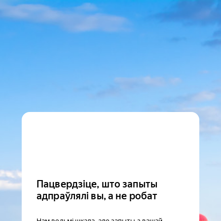
Пацвердзіце, што запыты
адпраўлялі вы, а не робат