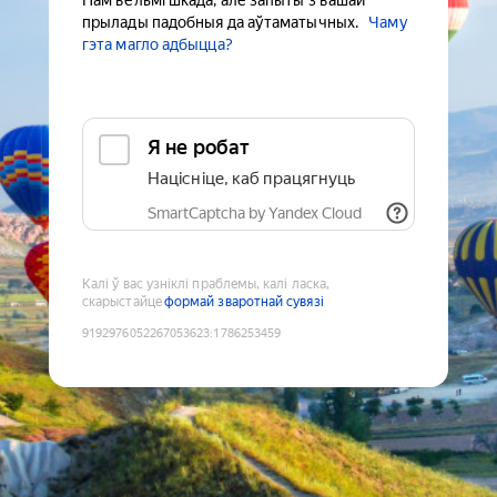
Нам вельмі шкада, але запыты з вашай
прылады падобныя да аўтаматычных.
Чаму
гэта магло адбыцца?
Я не робат
Націсніце, каб працягнуць
SmartCaptcha by Yandex Cloud
Калі ў вас узніклі праблемы, калі ласка,
скарыстайце
формай зваротнай сувязі
9192976052267053623
:
1786253459