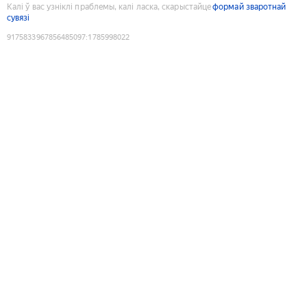
Калі ў вас узніклі праблемы, калі ласка, скарыстайце
формай зваротнай
сувязі
9175833967856485097
:
1785998022