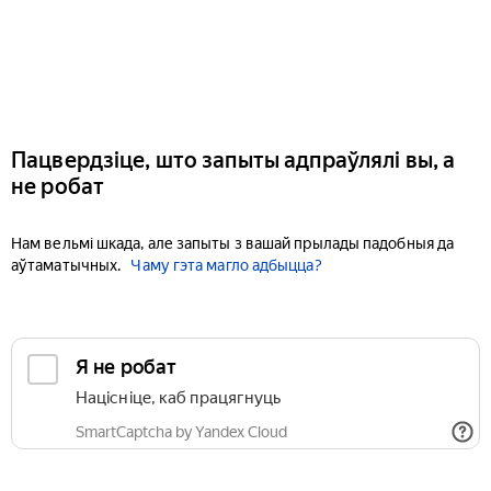
Пацвердзіце, што запыты адпраўлялі вы, а
не робат
Нам вельмі шкада, але запыты з вашай прылады падобныя да
аўтаматычных.
Чаму гэта магло адбыцца?
Я не робат
Націсніце, каб працягнуць
SmartCaptcha by Yandex Cloud