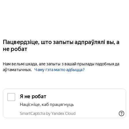
Пацвердзіце, што запыты адпраўлялі вы, а
не робат
Нам вельмі шкада, але запыты з вашай прылады падобныя да
аўтаматычных.
Чаму гэта магло адбыцца?
Я не робат
Націсніце, каб працягнуць
SmartCaptcha by Yandex Cloud