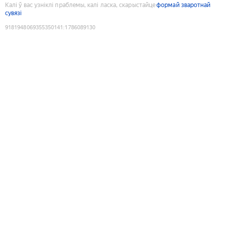
Калі ў вас узніклі праблемы, калі ласка, скарыстайце
формай зваротнай
сувязі
9181948069355350141
:
1786089130