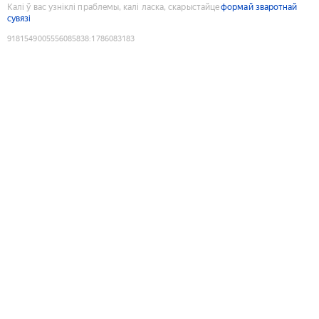
Калі ў вас узніклі праблемы, калі ласка, скарыстайце
формай зваротнай
сувязі
9181549005556085838
:
1786083183