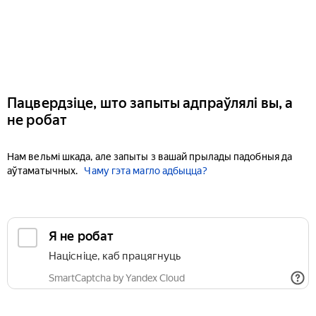
Пацвердзіце, што запыты адпраўлялі вы, а
не робат
Нам вельмі шкада, але запыты з вашай прылады падобныя да
аўтаматычных.
Чаму гэта магло адбыцца?
Я не робат
Націсніце, каб працягнуць
SmartCaptcha by Yandex Cloud