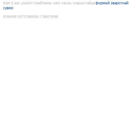
Калі ў вас узніклі праблемы, калі ласка, скарыстайце
формай зваротнай
сувязі
9180939130737968580
:
1786074095