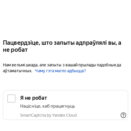
Пацвердзіце, што запыты адпраўлялі вы, а
не робат
Нам вельмі шкада, але запыты з вашай прылады падобныя да
аўтаматычных.
Чаму гэта магло адбыцца?
Я не робат
Націсніце, каб працягнуць
SmartCaptcha by Yandex Cloud