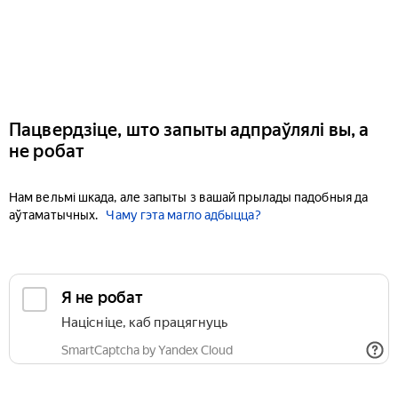
Пацвердзіце, што запыты адпраўлялі вы, а
не робат
Нам вельмі шкада, але запыты з вашай прылады падобныя да
аўтаматычных.
Чаму гэта магло адбыцца?
Я не робат
Націсніце, каб працягнуць
SmartCaptcha by Yandex Cloud