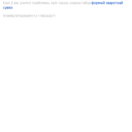
Калі ў вас узніклі праблемы, калі ласка, скарыстайце
формай зваротнай
сувязі
9198962975826699112
:
1786342671