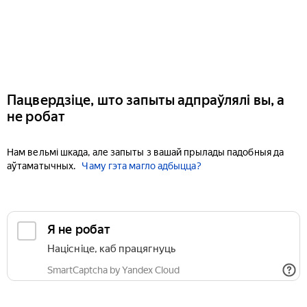
Пацвердзіце, што запыты адпраўлялі вы, а
не робат
Нам вельмі шкада, але запыты з вашай прылады падобныя да
аўтаматычных.
Чаму гэта магло адбыцца?
Я не робат
Націсніце, каб працягнуць
SmartCaptcha by Yandex Cloud