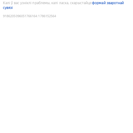
Калі ў вас узніклі праблемы, калі ласка, скарыстайце
формай зваротнай
сувязі
9186205096051766164
:
1786152564