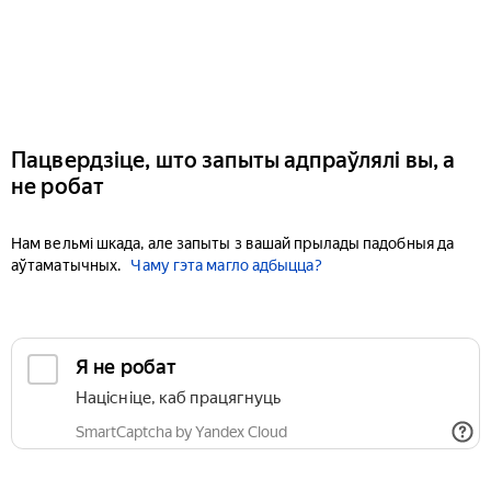
Пацвердзіце, што запыты адпраўлялі вы, а
не робат
Нам вельмі шкада, але запыты з вашай прылады падобныя да
аўтаматычных.
Чаму гэта магло адбыцца?
Я не робат
Націсніце, каб працягнуць
SmartCaptcha by Yandex Cloud