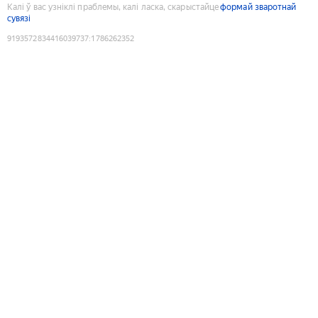
Калі ў вас узніклі праблемы, калі ласка, скарыстайце
формай зваротнай
сувязі
9193572834416039737
:
1786262352