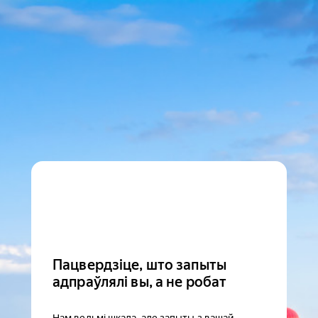
Пацвердзіце, што запыты
адпраўлялі вы, а не робат