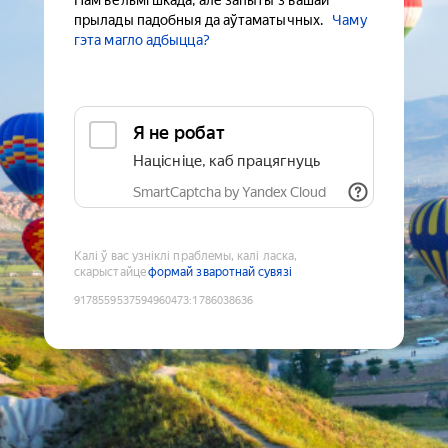
Нам вельмі шкада, але запыты з вашай
прылады падобныя да аўтаматычных.
Чаму
гэта магло адбыцца?
Я не робат
Націсніце, каб працягнуць
SmartCaptcha by Yandex Cloud
Калі ў вас узніклі праблемы, калі ласка,
скарыстайце
формай зваротнай сувязі
9178559537594960473
:
1786038636