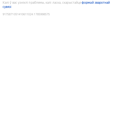
Калі ў вас узніклі праблемы, калі ласка, скарыстайце
формай зваротнай
сувязі
9175871051410611024
:
1785998575