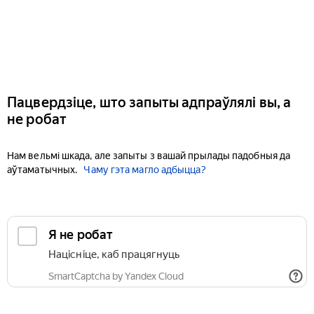
Пацвердзіце, што запыты адпраўлялі вы, а
не робат
Нам вельмі шкада, але запыты з вашай прылады падобныя да
аўтаматычных.
Чаму гэта магло адбыцца?
Я не робат
Націсніце, каб працягнуць
SmartCaptcha by Yandex Cloud