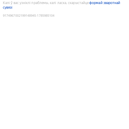
Калі ў вас узніклі праблемы, калі ласка, скарыстайце
формай зваротнай
сувязі
9174967002199148945
:
1785985104