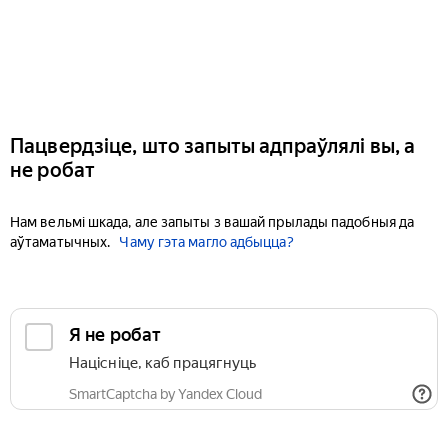
Пацвердзіце, што запыты адпраўлялі вы, а
не робат
Нам вельмі шкада, але запыты з вашай прылады падобныя да
аўтаматычных.
Чаму гэта магло адбыцца?
Я не робат
Націсніце, каб працягнуць
SmartCaptcha by Yandex Cloud