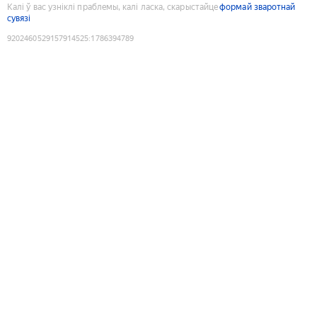
Калі ў вас узніклі праблемы, калі ласка, скарыстайце
формай зваротнай
сувязі
9202460529157914525
:
1786394789