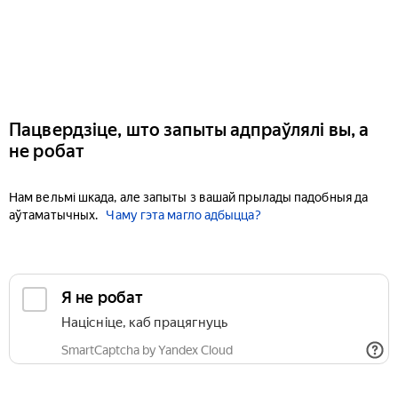
Пацвердзіце, што запыты адпраўлялі вы, а
не робат
Нам вельмі шкада, але запыты з вашай прылады падобныя да
аўтаматычных.
Чаму гэта магло адбыцца?
Я не робат
Націсніце, каб працягнуць
SmartCaptcha by Yandex Cloud