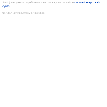
Калі ў вас узніклі праблемы, калі ласка, скарыстайце
формай зваротнай
сувязі
9179864502806649365
:
1786058082