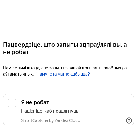
Пацвердзіце, што запыты адпраўлялі вы, а
не робат
Нам вельмі шкада, але запыты з вашай прылады падобныя да
аўтаматычных.
Чаму гэта магло адбыцца?
Я не робат
Націсніце, каб працягнуць
SmartCaptcha by Yandex Cloud