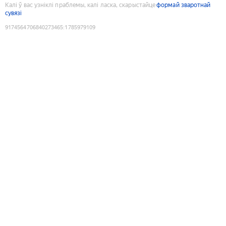
Калі ў вас узніклі праблемы, калі ласка, скарыстайце
формай зваротнай
сувязі
9174564706840273465
:
1785979109