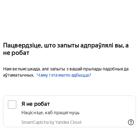
Пацвердзіце, што запыты адпраўлялі вы, а
не робат
Нам вельмі шкада, але запыты з вашай прылады падобныя да
аўтаматычных.
Чаму гэта магло адбыцца?
Я не робат
Націсніце, каб працягнуць
SmartCaptcha by Yandex Cloud