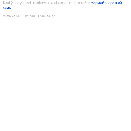
Калі ў вас узніклі праблемы, калі ласка, скарыстайце
формай зваротнай
сувязі
9185278487124948884
:
1786138757