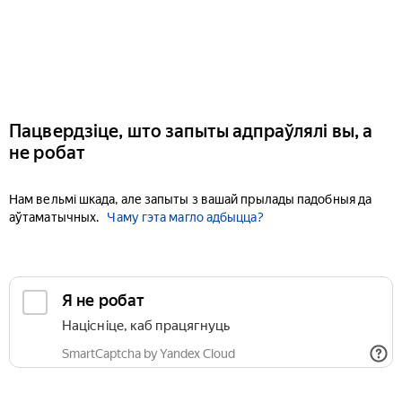
Пацвердзіце, што запыты адпраўлялі вы, а
не робат
Нам вельмі шкада, але запыты з вашай прылады падобныя да
аўтаматычных.
Чаму гэта магло адбыцца?
Я не робат
Націсніце, каб працягнуць
SmartCaptcha by Yandex Cloud