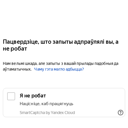
Пацвердзіце, што запыты адпраўлялі вы, а
не робат
Нам вельмі шкада, але запыты з вашай прылады падобныя да
аўтаматычных.
Чаму гэта магло адбыцца?
Я не робат
Націсніце, каб працягнуць
SmartCaptcha by Yandex Cloud