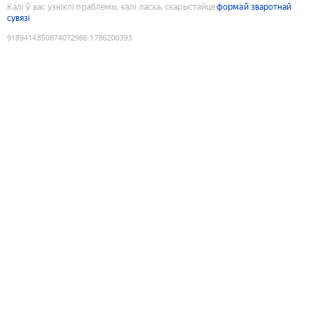
Калі ў вас узніклі праблемы, калі ласка, скарыстайце
формай зваротнай
сувязі
9189414850874072986
:
1786200393