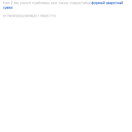
Калі ў вас узніклі праблемы, калі ласка, скарыстайце
формай зваротнай
сувязі
9179839505023939620
:
1786057710