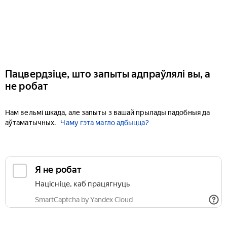
Пацвердзіце, што запыты адпраўлялі вы, а
не робат
Нам вельмі шкада, але запыты з вашай прылады падобныя да
аўтаматычных.
Чаму гэта магло адбыцца?
Я не робат
Націсніце, каб працягнуць
SmartCaptcha by Yandex Cloud