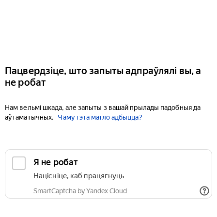
Пацвердзіце, што запыты адпраўлялі вы, а
не робат
Нам вельмі шкада, але запыты з вашай прылады падобныя да
аўтаматычных.
Чаму гэта магло адбыцца?
Я не робат
Націсніце, каб працягнуць
SmartCaptcha by Yandex Cloud