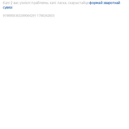
Калі ў вас узніклі праблемы, калі ласка, скарыстайце
формай зваротнай
сувязі
9198958363299064291
:
1786342603