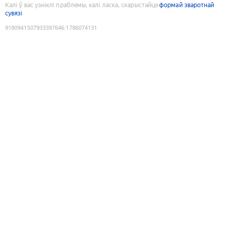
Калі ў вас узніклі праблемы, калі ласка, скарыстайце
формай зваротнай
сувязі
9180941507933397646
:
1786074131