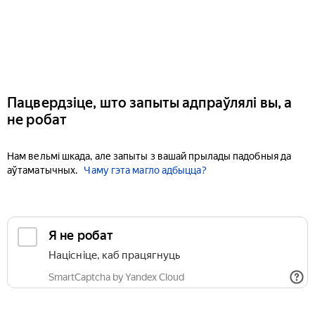
Пацвердзіце, што запыты адпраўлялі вы, а
не робат
Нам вельмі шкада, але запыты з вашай прылады падобныя да
аўтаматычных.
Чаму гэта магло адбыцца?
Я не робат
Націсніце, каб працягнуць
SmartCaptcha by Yandex Cloud