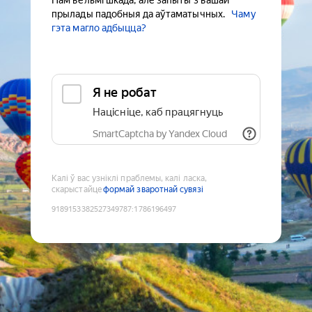
Нам вельмі шкада, але запыты з вашай
прылады падобныя да аўтаматычных.
Чаму
гэта магло адбыцца?
Я не робат
Націсніце, каб працягнуць
SmartCaptcha by Yandex Cloud
Калі ў вас узніклі праблемы, калі ласка,
скарыстайце
формай зваротнай сувязі
9189153382527349787
:
1786196497