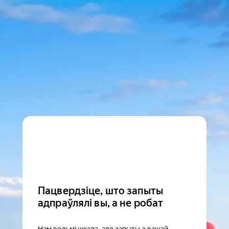
Пацвердзіце, што запыты
адпраўлялі вы, а не робат