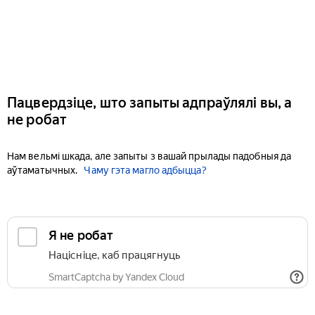
Пацвердзіце, што запыты адпраўлялі вы, а
не робат
Нам вельмі шкада, але запыты з вашай прылады падобныя да
аўтаматычных.
Чаму гэта магло адбыцца?
Я не робат
Націсніце, каб працягнуць
SmartCaptcha by Yandex Cloud