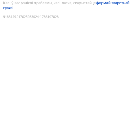
Калі ў вас узніклі праблемы, калі ласка, скарыстайце
формай зваротнай
сувязі
9183149217625933024
:
1786107028