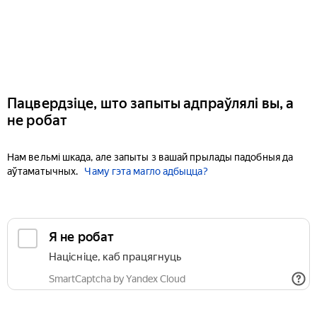
Пацвердзіце, што запыты адпраўлялі вы, а
не робат
Нам вельмі шкада, але запыты з вашай прылады падобныя да
аўтаматычных.
Чаму гэта магло адбыцца?
Я не робат
Націсніце, каб працягнуць
SmartCaptcha by Yandex Cloud