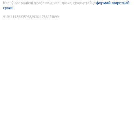
Калі ў вас узніклі праблемы, калі ласка, скарыстайце
формай зваротнай
сувязі
9194414863359583936
:
1786274899