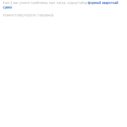
Калі ў вас узніклі праблемы, калі ласка, скарыстайце
формай зваротнай
сувязі
9194047578827420576
:
1786269426