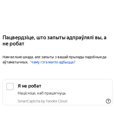
Пацвердзіце, што запыты адпраўлялі вы, а
не робат
Нам вельмі шкада, але запыты з вашай прылады падобныя да
аўтаматычных.
Чаму гэта магло адбыцца?
Я не робат
Націсніце, каб працягнуць
SmartCaptcha by Yandex Cloud