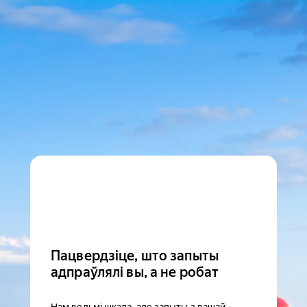
Пацвердзіце, што запыты
адпраўлялі вы, а не робат