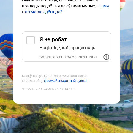
Нам вельмі шкада, але запыты з вашай
прылады падобныя да аўтаматычных.
Чаму
гэта магло адбыцца?
Я не робат
Націсніце, каб працягнуць
SmartCaptcha by Yandex Cloud
Калі ў вас узніклі праблемы, калі ласка,
скарыстайце
формай зваротнай сувязі
9185501687312458022
:
1786142083