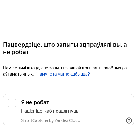
Пацвердзіце, што запыты адпраўлялі вы, а
не робат
Нам вельмі шкада, але запыты з вашай прылады падобныя да
аўтаматычных.
Чаму гэта магло адбыцца?
Я не робат
Націсніце, каб працягнуць
SmartCaptcha by Yandex Cloud