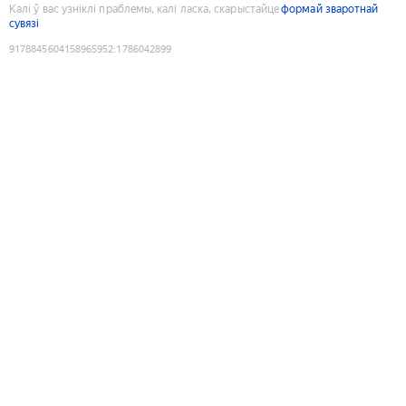
Калі ў вас узніклі праблемы, калі ласка, скарыстайце
формай зваротнай
сувязі
9178845604158965952
:
1786042899