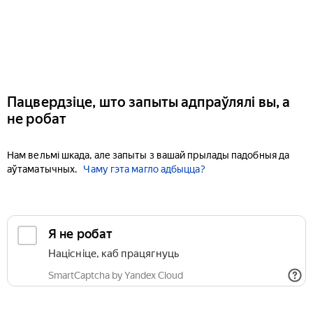
Пацвердзіце, што запыты адпраўлялі вы, а
не робат
Нам вельмі шкада, але запыты з вашай прылады падобныя да
аўтаматычных.
Чаму гэта магло адбыцца?
Я не робат
Націсніце, каб працягнуць
SmartCaptcha by Yandex Cloud