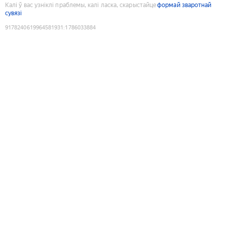
Калі ў вас узніклі праблемы, калі ласка, скарыстайце
формай зваротнай
сувязі
9178240619964581931
:
1786033884