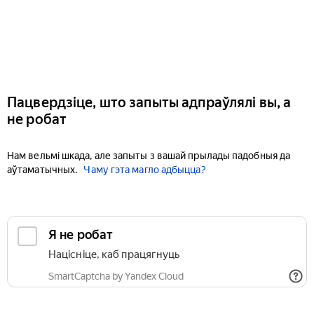
Пацвердзіце, што запыты адпраўлялі вы, а
не робат
Нам вельмі шкада, але запыты з вашай прылады падобныя да
аўтаматычных.
Чаму гэта магло адбыцца?
Я не робат
Націсніце, каб працягнуць
SmartCaptcha by Yandex Cloud