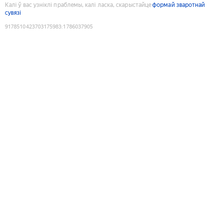
Калі ў вас узніклі праблемы, калі ласка, скарыстайце
формай зваротнай
сувязі
9178510423703175983
:
1786037905