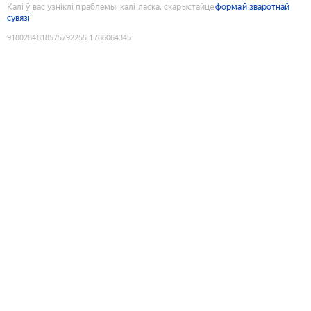
Калі ў вас узніклі праблемы, калі ласка, скарыстайце
формай зваротнай
сувязі
9180284818575792255
:
1786064345