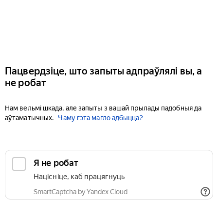
Пацвердзіце, што запыты адпраўлялі вы, а
не робат
Нам вельмі шкада, але запыты з вашай прылады падобныя да
аўтаматычных.
Чаму гэта магло адбыцца?
Я не робат
Націсніце, каб працягнуць
SmartCaptcha by Yandex Cloud