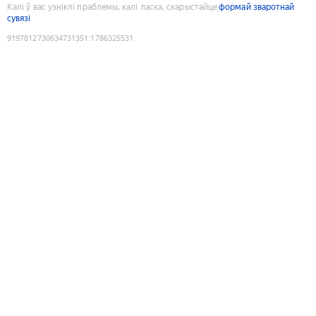
Калі ў вас узніклі праблемы, калі ласка, скарыстайце
формай зваротнай
сувязі
9197812730634731351
:
1786325531