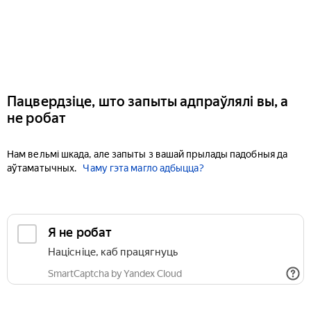
Пацвердзіце, што запыты адпраўлялі вы, а
не робат
Нам вельмі шкада, але запыты з вашай прылады падобныя да
аўтаматычных.
Чаму гэта магло адбыцца?
Я не робат
Націсніце, каб працягнуць
SmartCaptcha by Yandex Cloud