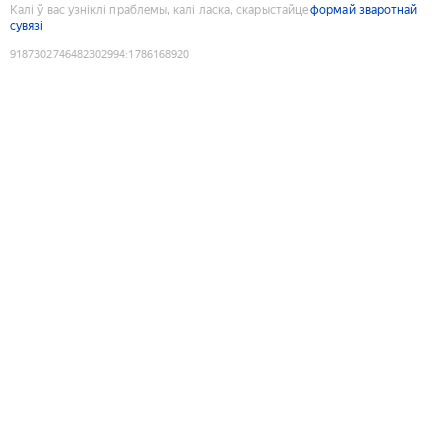
Калі ў вас узніклі праблемы, калі ласка, скарыстайце
формай зваротнай
сувязі
9187302746482302994
:
1786168920