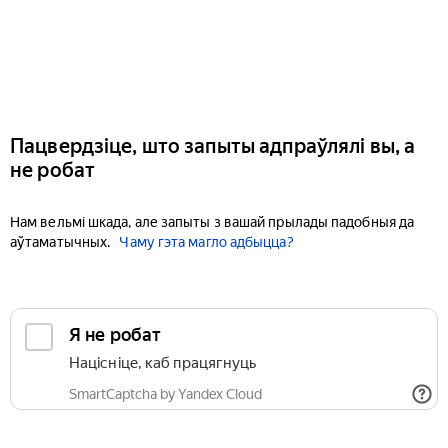
Пацвердзіце, што запыты адпраўлялі вы, а
не робат
Нам вельмі шкада, але запыты з вашай прылады падобныя да
аўтаматычных.
Чаму гэта магло адбыцца?
Я не робат
Націсніце, каб працягнуць
SmartCaptcha by Yandex Cloud