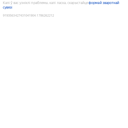
Калі ў вас узніклі праблемы, калі ласка, скарыстайце
формай зваротнай
сувязі
9193563427431041904
:
1786262212