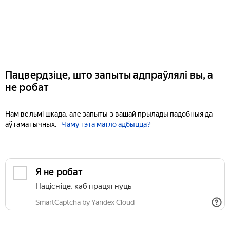
Пацвердзіце, што запыты адпраўлялі вы, а
не робат
Нам вельмі шкада, але запыты з вашай прылады падобныя да
аўтаматычных.
Чаму гэта магло адбыцца?
Я не робат
Націсніце, каб працягнуць
SmartCaptcha by Yandex Cloud