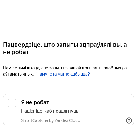
Пацвердзіце, што запыты адпраўлялі вы, а
не робат
Нам вельмі шкада, але запыты з вашай прылады падобныя да
аўтаматычных.
Чаму гэта магло адбыцца?
Я не робат
Націсніце, каб працягнуць
SmartCaptcha by Yandex Cloud