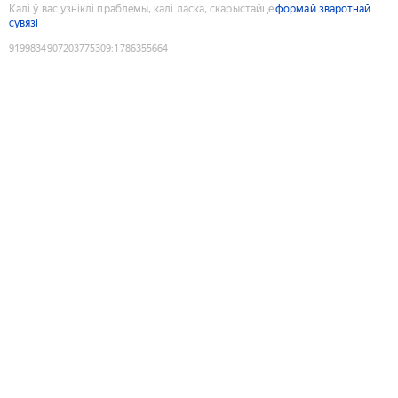
Калі ў вас узніклі праблемы, калі ласка, скарыстайце
формай зваротнай
сувязі
9199834907203775309
:
1786355664