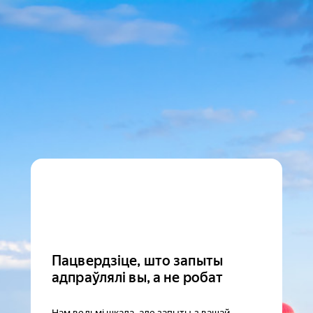
Пацвердзіце, што запыты
адпраўлялі вы, а не робат