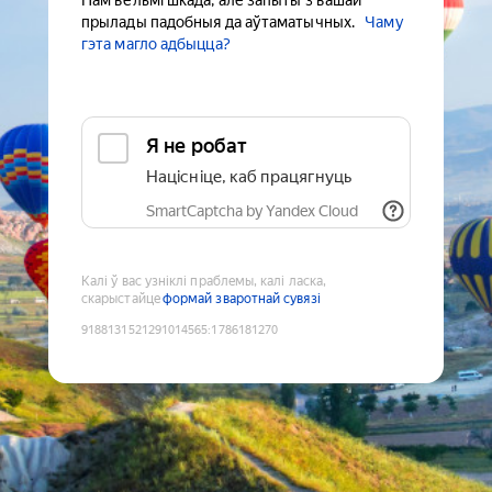
Нам вельмі шкада, але запыты з вашай
прылады падобныя да аўтаматычных.
Чаму
гэта магло адбыцца?
Я не робат
Націсніце, каб працягнуць
SmartCaptcha by Yandex Cloud
Калі ў вас узніклі праблемы, калі ласка,
скарыстайце
формай зваротнай сувязі
9188131521291014565
:
1786181270