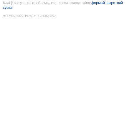
Калі ў вас узніклі праблемы, калі ласка, скарыстайце
формай зваротнай
сувязі
9177902896551978071
:
1786028852