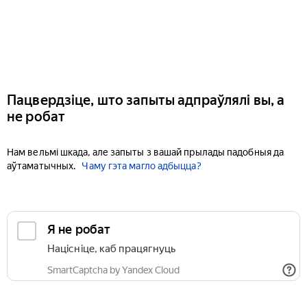
Пацвердзіце, што запыты адпраўлялі вы, а
не робат
Нам вельмі шкада, але запыты з вашай прылады падобныя да
аўтаматычных.
Чаму гэта магло адбыцца?
Я не робат
Націсніце, каб працягнуць
SmartCaptcha by Yandex Cloud