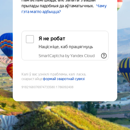
Нам вельмі шкада, але запыты з вашай
прылады падобныя да аўтаматычных.
Чаму
гэта магло адбыцца?
Я не робат
Націсніце, каб працягнуць
SmartCaptcha by Yandex Cloud
Калі ў вас узніклі праблемы, калі ласка,
скарыстайце
формай зваротнай сувязі
9182168076974733580
:
1786092408