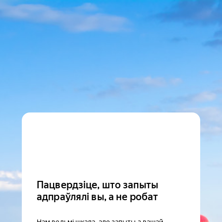
Пацвердзіце, што запыты
адпраўлялі вы, а не робат