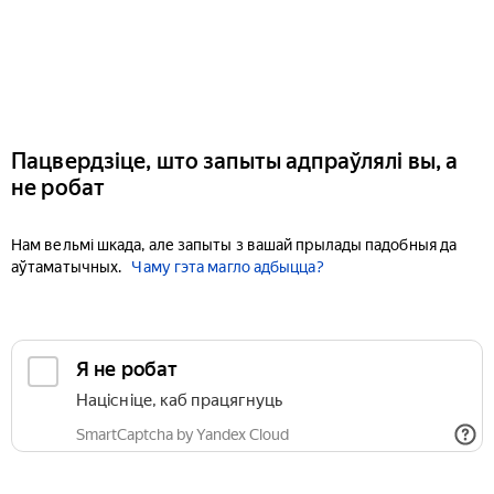
Пацвердзіце, што запыты адпраўлялі вы, а
не робат
Нам вельмі шкада, але запыты з вашай прылады падобныя да
аўтаматычных.
Чаму гэта магло адбыцца?
Я не робат
Націсніце, каб працягнуць
SmartCaptcha by Yandex Cloud