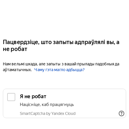
Пацвердзіце, што запыты адпраўлялі вы, а
не робат
Нам вельмі шкада, але запыты з вашай прылады падобныя да
аўтаматычных.
Чаму гэта магло адбыцца?
Я не робат
Націсніце, каб працягнуць
SmartCaptcha by Yandex Cloud