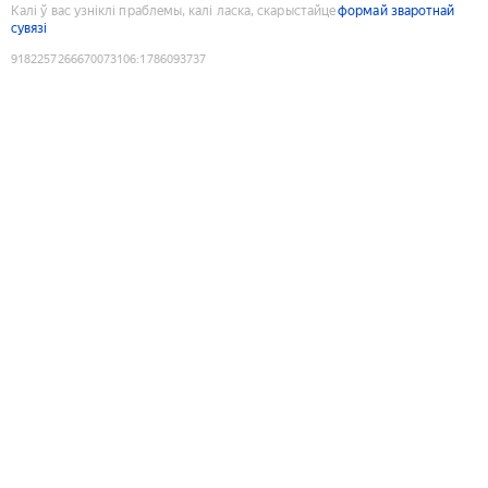
Калі ў вас узніклі праблемы, калі ласка, скарыстайце
формай зваротнай
сувязі
9182257266670073106
:
1786093737