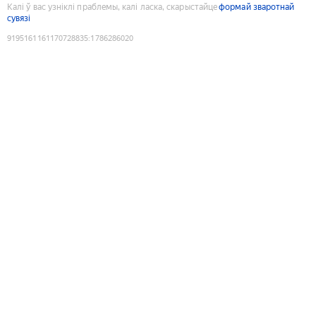
Калі ў вас узніклі праблемы, калі ласка, скарыстайце
формай зваротнай
сувязі
9195161161170728835
:
1786286020