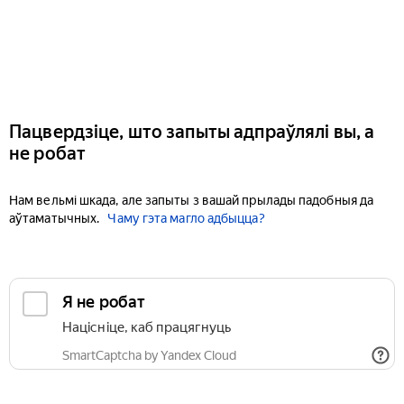
Пацвердзіце, што запыты адпраўлялі вы, а
не робат
Нам вельмі шкада, але запыты з вашай прылады падобныя да
аўтаматычных.
Чаму гэта магло адбыцца?
Я не робат
Націсніце, каб працягнуць
SmartCaptcha by Yandex Cloud