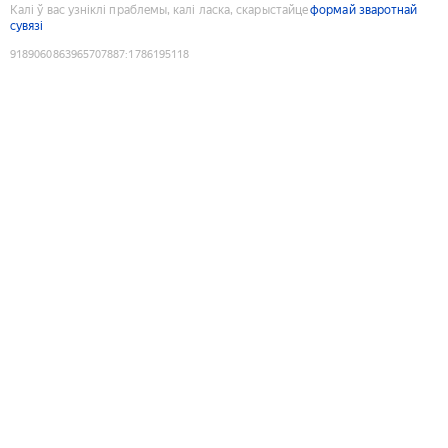
Калі ў вас узніклі праблемы, калі ласка, скарыстайце
формай зваротнай
сувязі
9189060863965707887
:
1786195118