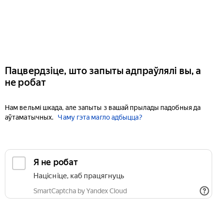
Пацвердзіце, што запыты адпраўлялі вы, а
не робат
Нам вельмі шкада, але запыты з вашай прылады падобныя да
аўтаматычных.
Чаму гэта магло адбыцца?
Я не робат
Націсніце, каб працягнуць
SmartCaptcha by Yandex Cloud