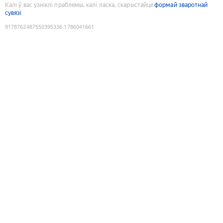
Калі ў вас узніклі праблемы, калі ласка, скарыстайце
формай зваротнай
сувязі
9178762487550395336
:
1786041661