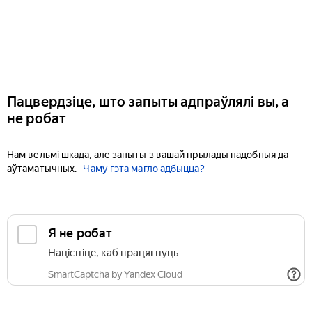
Пацвердзіце, што запыты адпраўлялі вы, а
не робат
Нам вельмі шкада, але запыты з вашай прылады падобныя да
аўтаматычных.
Чаму гэта магло адбыцца?
Я не робат
Націсніце, каб працягнуць
SmartCaptcha by Yandex Cloud