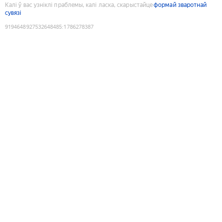
Калі ў вас узніклі праблемы, калі ласка, скарыстайце
формай зваротнай
сувязі
9194648927532648485
:
1786278387