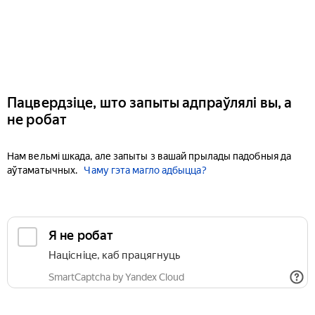
Пацвердзіце, што запыты адпраўлялі вы, а
не робат
Нам вельмі шкада, але запыты з вашай прылады падобныя да
аўтаматычных.
Чаму гэта магло адбыцца?
Я не робат
Націсніце, каб працягнуць
SmartCaptcha by Yandex Cloud