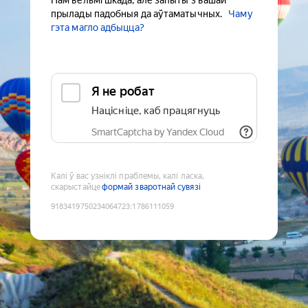
Нам вельмі шкада, але запыты з вашай
прылады падобныя да аўтаматычных.
Чаму
гэта магло адбыцца?
Я не робат
Націсніце, каб працягнуць
SmartCaptcha by Yandex Cloud
Калі ў вас узніклі праблемы, калі ласка,
скарыстайце
формай зваротнай сувязі
9183419750234064723
:
1786111059