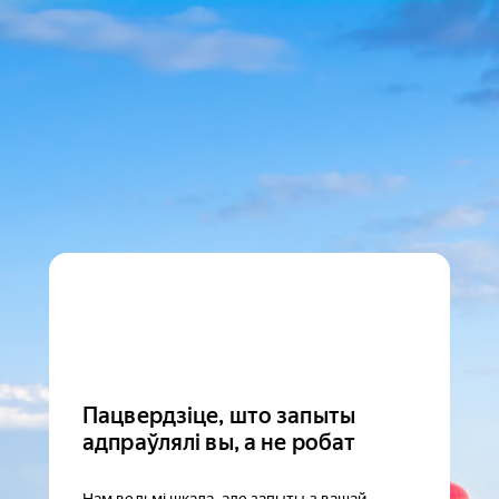
Пацвердзіце, што запыты
адпраўлялі вы, а не робат