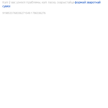
Калі ў вас узніклі праблемы, калі ласка, скарыстайце
формай зваротнай
сувязі
9198533768336271549
:
1786336276