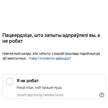
Пацвердзіце, што запыты адпраўлялі вы, а
не робат
Нам вельмі шкада, але запыты з вашай прылады падобныя да
аўтаматычных.
Чаму гэта магло адбыцца?
Я не робат
Націсніце, каб працягнуць
SmartCaptcha by Yandex Cloud