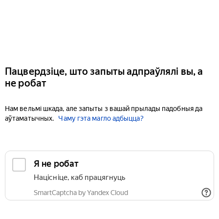
Пацвердзіце, што запыты адпраўлялі вы, а
не робат
Нам вельмі шкада, але запыты з вашай прылады падобныя да
аўтаматычных.
Чаму гэта магло адбыцца?
Я не робат
Націсніце, каб працягнуць
SmartCaptcha by Yandex Cloud