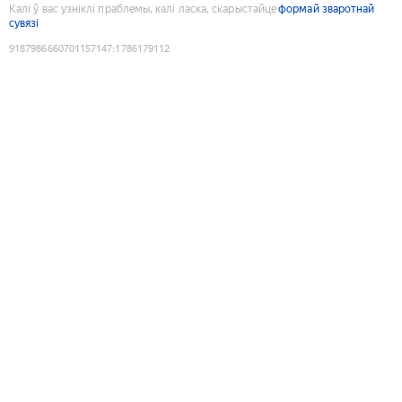
Калі ў вас узніклі праблемы, калі ласка, скарыстайце
формай зваротнай
сувязі
9187986660701157147
:
1786179112